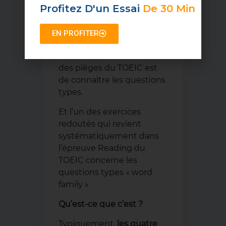
Profitez D'un Essai
De 30 Min
EN PROFITER
L’une des astuces pour
éviter de tomber dans l’un
des pièges du TOEIC est
de connaître les questions
types.
Et l’un des exercices
redoutés qui revient
systématiquement dans
l’épreuve Reading du
TOEIC concerne les
questions types « word
family »
Qu’est-ce que c’est ?
Typiquement,
les quatre