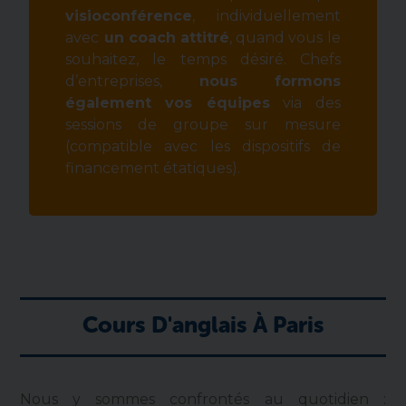
visioconférence
, individuellement
avec
un coach attitré
, quand vous le
souhaitez, le temps désiré. Chefs
d’entreprises,
nous formons
également
vos équipes
via des
sessions de groupe sur mesure
(compatible avec les dispositifs de
financement étatiques).
Cours D'anglais À Paris
Nous y sommes confrontés au quotidien :