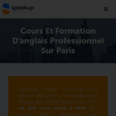
Cours Et Formation
D’anglais Professionnel
Sur Paris
SpeakUp English Coaching vous
permet de suivre une formation en
Anglais des affaires (éligible au CPF)
où que vous soyez à Paris
. Nos
cours sont dispensés par