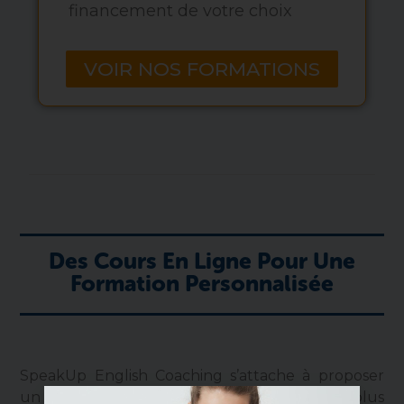
financement de votre choix
VOIR NOS FORMATIONS
Des Cours En Ligne Pour Une
Formation Personnalisée
SpeakUp English Coaching s’attache à proposer
un programme de formation d’Anglais le plus