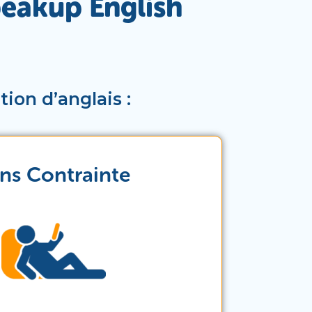
peakup English
on d’anglais :
ns Contrainte