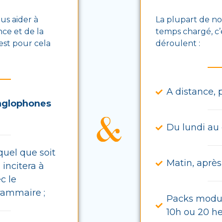
us aider à
La plupart de n
nce et de la
temps chargé, c’
’est pour cela
déroulent :
A distance, 
nglophones
Du lundi au
uel que soit
Matin, après-
 incitera à
c le
grammaire ;
Packs modula
10h ou 20 h