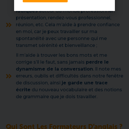
Mon coach crée
des mises en situation
ludiques
autour du monde professionnel :
présentation, rendez-vous professionnel,
réunion, etc. Cela m’aide à prendre confiance
en moi, car je peux travailler sur ma
spontanéité avec une personne qui me
transmet sérénité et bienveillance ;
Il m’aide à trouver les bons mots et me
corrige s’il le faut, sans jamais
perdre le
dynamisme de la conversation
. Il note mes
erreurs, oublis et difficultés dans notre fenêtre
de discussion, ainsi
je garde une trace
écrite
du nouveau vocabulaire et des notions
de grammaire que je dois travailler.
Qui Sont Les Formateurs D’anglais ?