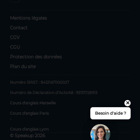
Mentions légales
Contact
CGV
CGU
Protection des données
Plan du site
Numéro SIRET :
84121471100027
Numéro de Déclaration d’Activité :
93131728913
✕
Cours d'anglais Marseille
Besoin d'aide ?
Cours d'anglais Paris
-
Cours d'anglais Lyon
© Speakup 2026