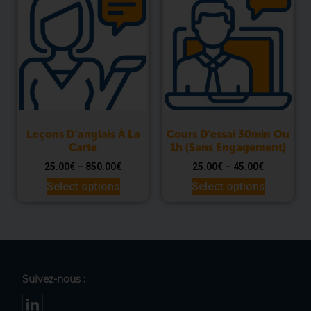
Leçons D’anglais À La
Cours D’essai 30min Ou
Carte
1h (sans Engagement)
25.00
€
–
850.00
€
25.00
€
–
45.00
€
Select options
Select options
Suivez-nous :