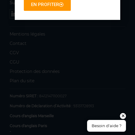
Suivez-nous :
EN PROFITER
Mentions légales
Contact
CGV
CGU
Protection des données
Plan du site
Numéro SIRET :
84121471100027
Numéro de Déclaration d’Activité :
93131728913
✕
Cours d'anglais Marseille
Besoin d'aide ?
Cours d'anglais Paris
-