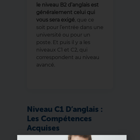
le niveau B2 d’anglais est
généralement celui qui
vous sera exigé
, que ce
soit pour l’entrée dans une
université ou pour un
poste. Et puis il y a les
niveaux C1 et C2, qui
correspondent au niveau
avancé.
Niveau C1 D’anglais :
Les Compétences
Acquises