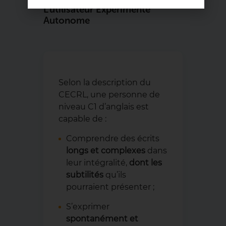
L’utilisateur Expérimenté
Autonome
Selon la description du
CECRL, une personne de
niveau C1 d’anglais est
capable de :
Comprendre des écrits
longs et complexes
dans
leur intégralité,
dont les
subtilités
qu’ils
pourraient présenter ;
S’exprimer
spontanément et