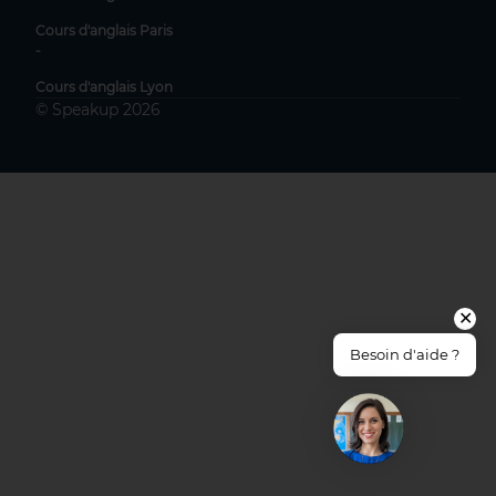
Cours d'anglais Paris
-
Cours d'anglais Lyon
© Speakup 2026
✕
Besoin d'aide ?