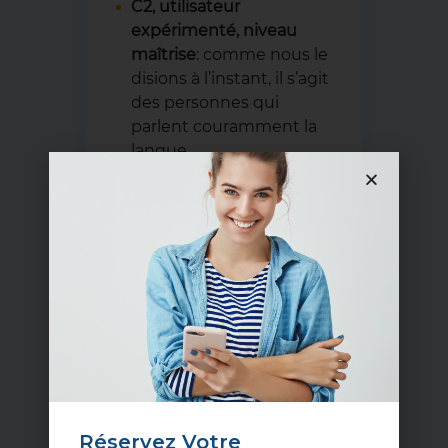
C2, utilisateur
expérimenté, niveau
maîtrise
: comme nous le
disions à l’instant, il s’agit
des personnes qui
parlent couramment la
langue.
Bien, maintenant que
vous pouvez vous situer
sur l’échelle des 6 niveaux,
voyons à quoi correspond
exactement le niveau B1
d’anglais.
Réservez Votre