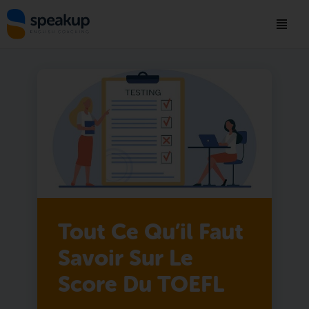
Tout Ce Qu’il Faut
Savoir Sur Le
Score Du TOEFL