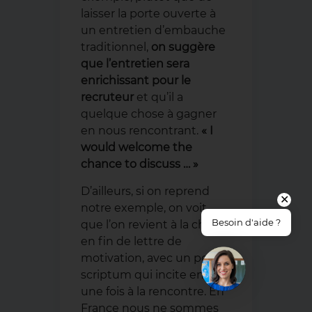
laisser la porte ouverte à
un entretien d’embauche
traditionnel,
on suggère
que l’entretien sera
enrichissant pour le
recruteur
et qu’il a
quelque chose à gagner
en nous rencontrant.
« I
would welcome the
chance to discuss … »
D’ailleurs, si on reprend
✕
notre exemple, on voit
Besoin d'aide ?
que l’on revient à la charge
en fin de lettre de
motivation, avec un post-
scriptum qui incite encore
une fois à la rencontre. En
France nous ne sommes