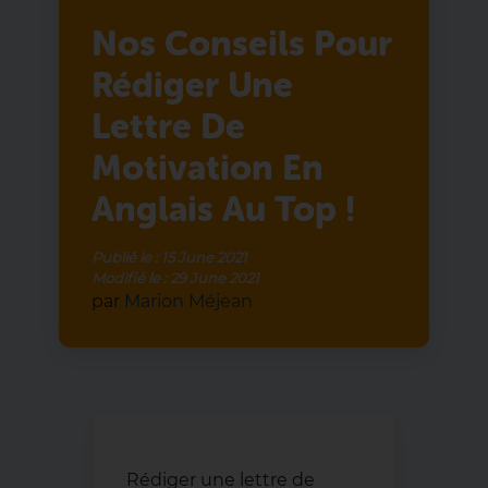
Nos Conseils Pour
Rédiger Une
Lettre De
Motivation En
Anglais Au Top !
Publié le :
15 June 2021
Modifié le :
29 June 2021
par
Marion Méjean
Rédiger une lettre de