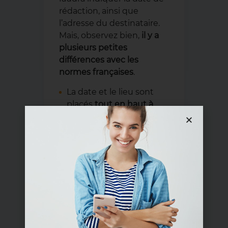
rédaction, ainsi que
l’adresse du destinataire.
Mais, observez bien,
il y a
plusieurs petites
différences avec les
normes françaises
.
La date et le lieu sont
placés
tout en haut à
gauche du document
,
et non à droite, comme
on a l’habitude de le faire
en français.
L’information du
destinataire (Nom de la
personne concernée +
fonction et nom de la
société + adresse) se