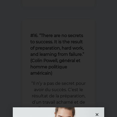
#16. “There are no secrets
to success. It is the result
of preparation, hard work,
and learning from failure.”
(Colin Powell, général et
homme politique
américain)
“Il n’y a pas de secret pour
avoir du succès. C’est le
résultat de la préparation,
d’un travail acharné et de
l’apprentissage des
échecs.”