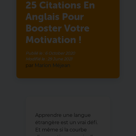
25 Citations En
Anglais Pour
Booster Votre
Motivation !
Publié le :
6 October 2020
Modifié le :
29 June 2021
par
Marion Méjean
Apprendre une langue
étrangère est un vrai défi.
Et même si la courbe