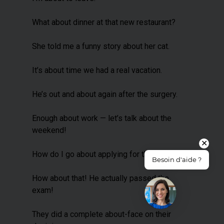
What about dinner at that new restaurant?
She told me a funny story about her cat.
It’s about time we had a real vacation.
He’s out and about again after the surgery.
Enough about work — let’s talk about the
weekend!
✕
How do I go about applying for this job?
Besoin d'aide ?
How about that! He actually passed the
exam!
They did a complete about-face on their