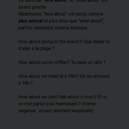
Le sens de
“how about”
et “what about” est
assez proche.
Néanmoins, “how about” est perçu comme
plus amical
et plus doux que “what about”,
parfois interprété comme brusque.
How about going to the beach?/
Que dirais-tu
d’aller à la plage ?
How about some coffee?/
Tu veux un café ?
How about we meet at 6 PM?/
On se retrouve
à 18h ?
How about we don’t talk about it now?/
Et si
on n’en parlait pas maintenant ? (forme
négative, assez rarement employée)