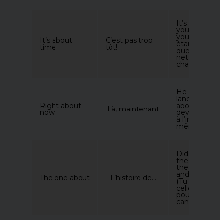
It’s about t
you cleaned
your room! (I
It’s about
C’est pas trop
était temps
time
tôt!
que tu
nettoies ta
chambre !)
He should b
landing right
Right about
about now. (I
Là, maintenant
now
devrait atterr
à l’instant
même.)
Did you hea
the one abo
the chicken
and the duc
The one about
L’histoire de…
(Tu as ente
celle de la
poule et du
canard ?)