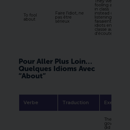
They were
fooling about
in class
Faire l’idiot, ne
instead of
To fool
pas être
listening. (Ils
about
sérieux
faisaient les
idiots en
classe au lieu
d’écouter.)
Pour Aller Plus Loin…
Quelques Idioms Avec
“about”
Verbe
Traduction
Exemple
The
governmen
did an about