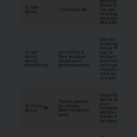
getting us
some tickets.
To see
S’occuper de..
(Je vais
about
m’occuper de
nous prendre
des billets.)
She set about
cleaning the
house from
To set
Se mettre à
top to
about
faire quelque
bottom. (Elle
doing
chose avec
s’est mise à
something
détermination)
nettoyer la
maison de
fond en
comble.)
Stop messing
about and do
Traîner, perdre
your
To mess
du temps,
homework!
about ​
faire n’importe
(Arrête de
quoi)
traîner et fais
tes devoirs !)