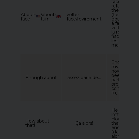
face on the 
reform after
the protests
About-
​/about-
volte-
(Le
face ​
turn
face/revirement
gouvernem
a fait une
volte-face su
la réforme
fiscale après
les
manifestatio
Enough abo
my proble
how have y
been? (Asse
Enough about
assez parlé de…
parlé de me
problèmes 
comment va
tu, toi ?)
He won the
lottery again
How about
How about
Ça alors!
that! (Il a
that!
encore gag
à la loterie ?
alors !)