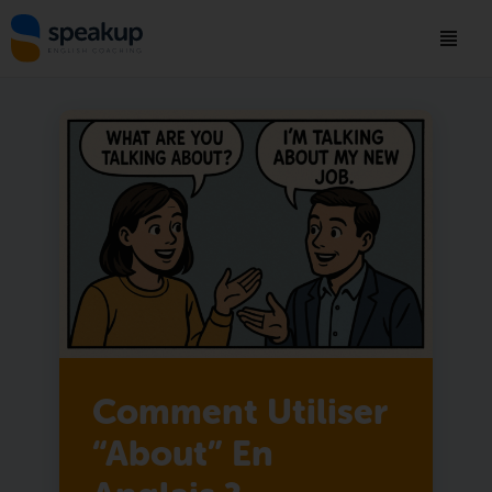
Comment Utiliser
“about” En