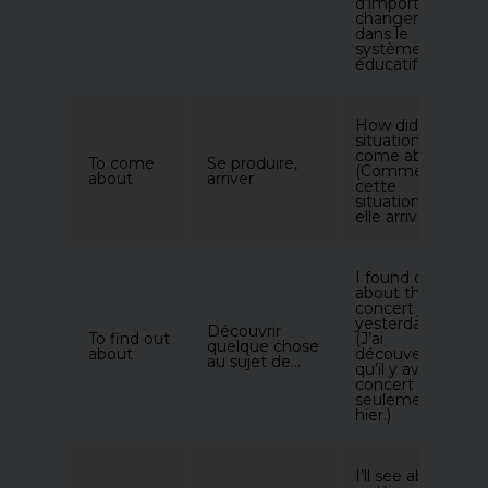
d’importants
changements
dans le
système
éducatif.)
How did this
situation
come about?
To come
Se produire,
(Comment
about
arriver
cette
situation est-
elle arrivée)
I found out
about the
concert just
yesterday.
Découvrir
To find out
(J’ai
quelque chose
about
découvert
au sujet de…
qu’il y avait un
concert
seulement
hier.)
I’ll see about