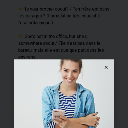
​ Is your brother about? / Ton frère est dans
les parages ? (Formulation très courant à
l’oral britannique.)
​ She’s not in the office, but she’s
somewhere about./ Elle n’est pas dans le
bureau, mais elle est quelque part dans les
environs.
​ His keys must be about the house./ Ses
clés doivent être quelque part dans la
maison.
Utiliser “about” Dans Une
Phrase : 5 Expressions
Courantes À Retenir