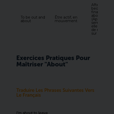
After a week
bed, she’s
finally out a
about again.
To be out and
Être actif, en
(Après une
about
mouvement
semaine au li
elle est enfi
de nouveau
sur pied.)
Exercices Pratiques Pour
Maîtriser "about"
Traduire Les Phrases Suivantes Vers
Le Français
I’m about to leave.