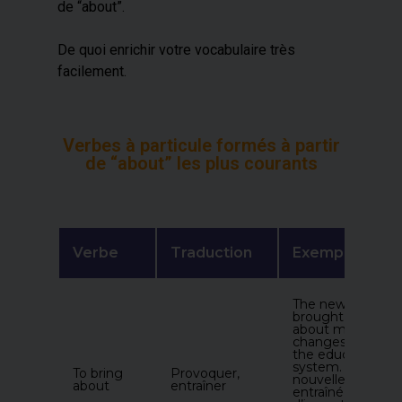
de “about”.
De quoi enrichir votre vocabulaire très
facilement.
Verbes à particule formés à partir
de “about” les plus courants
Verbe
Traduction
Exemple
The new law
brought
about major
changes in
the education
system. (La
To bring
Provoquer,
nouvelle loi a
about
entraîner
entraîné