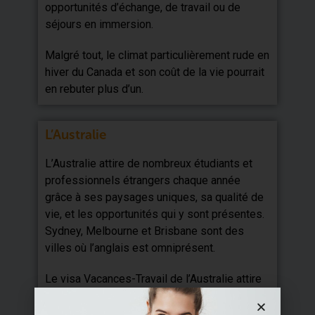
opportunités d’échange, de travail ou de
séjours en immersion.
Malgré tout, le climat particulièrement rude en
hiver du Canada et son coût de la vie pourrait
en rebuter plus d’un.
L’Australie
L’Australie attire de nombreux étudiants et
professionnels étrangers chaque année
grâce à ses paysages uniques, sa qualité de
vie, et les opportunités qui y sont présentes.
Sydney, Melbourne et Brisbane sont des
villes où l’anglais est omniprésent.
Le visa Vacances-Travail de l’Australie attire
plus de 200 000 français chaque année, ayant
soif d’aventure, de découverte et de pratique