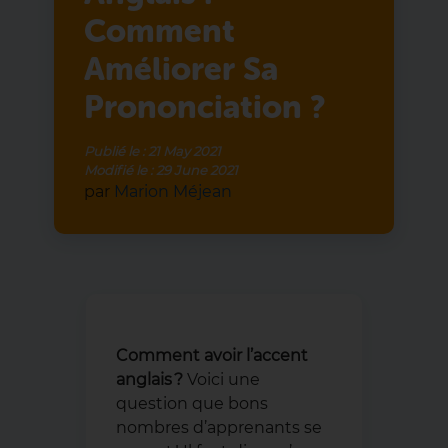
Comment
Améliorer Sa
Prononciation ?
Publié le :
21 May 2021
Modifié le :
29 June 2021
par
Marion Méjean
Comment avoir l’accent
anglais ?
Voici une
question que bons
nombres d’apprenants se