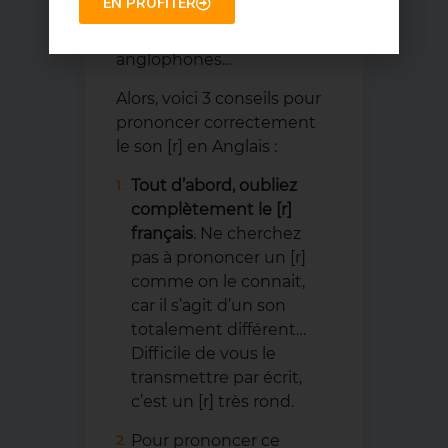
EN PROFITER
quelque peu les oreilles de
nos interlocuteurs
anglophones…
Alors, voici 3 conseils pour
prononcer correctement
le son [r] en Anglais :
Tout d’abord, oubliez
complètement le [r]
français
. Ne cherchez
pas à prononcer un [r]
comme on le connait,
car il s’agit d’un son
totalement différent
…
Difficile de vous le
transmettre par écrit,
c’est un [r] très rond.
Pour prononcer ce