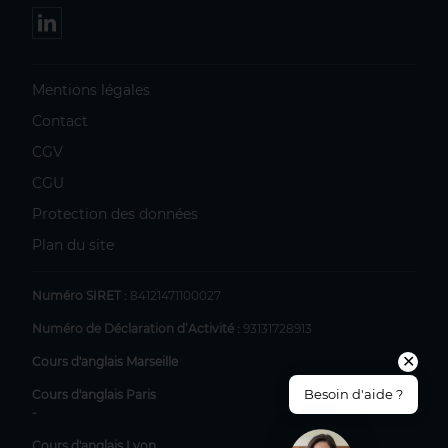
Mentions légales
Contact
CGV
CGU
Protection des données
Plan du site
Numéro SIRET :
84121471100027
Numéro de Déclaration d’Activité :
93131728913
✕
Cours d'anglais Marseille
Besoin d'aide ?
Cours d'anglais Paris
-
Cours d'anglais Lyon