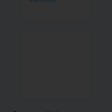
anglophones
.