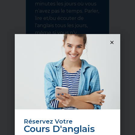
minutes les jours où vous
n’avez pas le temps. Parler,
lire et/ou écouter de
l’anglais tous les jours,
même si vous n’y
consacrez que quelques
minutes par jour sera plus
bénéfique que de
pratiquer l’anglais
plusieurs heures une fois
par semaine.
Réservez Votre
Cours D'anglais
Ne Pas Négliger