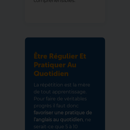
compréhensibles.
Être Régulier Et
Pratiquer Au
Quotidien
La répétition est la mère
de tout apprentissage.
Pour faire de véritables
progrès il faut donc
favoriser une pratique de
l’anglais au quotidien
, ne
serait-ce que 5 à 10