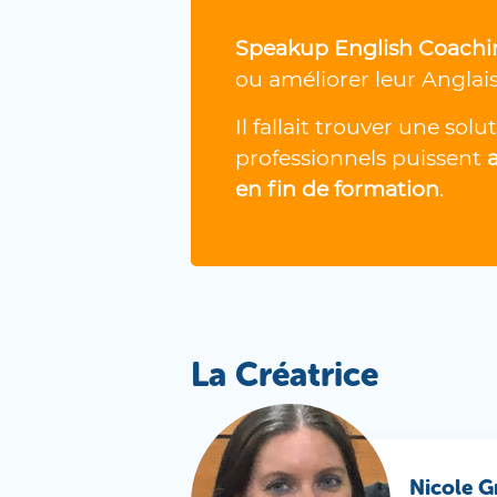
Speakup English Coachi
ou améliorer leur Anglai
Il fallait trouver une so
professionnels puissent
en fin de formation
.
La Créatrice
Nicole 