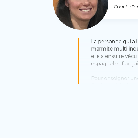
Coach d'a
La personne qui a 
marmite multiling
elle a ensuite vécu
espagnol et françai
Pour enseigner une l
Business Administr
English to Speaker
Nicole enseignera p
des années, elle a
méthodes d’enseig
Bref,
Nicole connaî