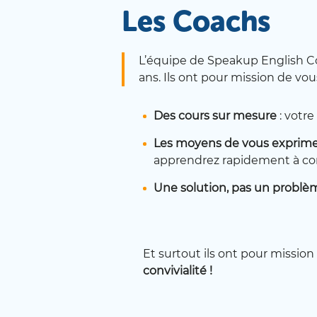
Les Coachs
Ce n’est pas l’env
sait et ils le saven
L’équipe de Speakup English C
ans. Ils ont pour mission de vous 
Les plages horarie
possible. Il y a bie
Des cours sur mesure
: votre
Malheureusement, le
Les moyens de vous exprimer 
En 2018, Nicole pr
apprendrez rapidement à c
Speakup English Co
combinée au savoir
Une solution, pas un problè
Aujoud’hui, des di
Et surtout ils ont pour mission
convivialité !