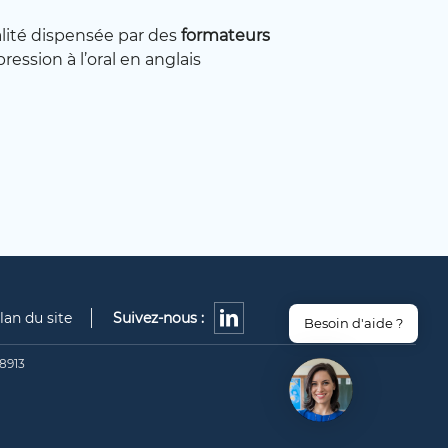
lité dispensée par des
formateurs
ession à l’oral en anglais
lan du site
Suivez-nous :
Besoin d'aide ?
8913