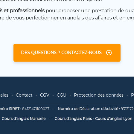
fs et professionnels
pour proposer une prestation de qua
 de vous perfectionner en anglais des affaires et en expr
DES QUESTIONS ? CONTACTEZ-NOUS
ales
Contact
CGV
CGU
Protection des données
P
éro SIRET :
84121471100027
Numéro de Déclaration d’Activité :
9313172
Cours d'anglais Marseille
Cours d'anglais Paris
-
Cours d'anglais Lyon