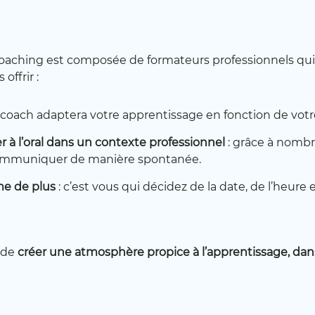
ie d’apprendre qui leur manque. Parler anglais est deven
t. Le problème, c’est que rien ne facilite la tâche à ces pr
oaching est composée de formateurs professionnels qui 
offrir :
s des centres de formation sont
trop rigides
, il faut s’ad
n les applications pour apprendre l’anglais. Selon les algo
 coach adaptera votre apprentissage en fonction de votr
s efforts fournis sur une application ne se relflètent
pa
à l’oral dans un contexte professionnel
: grâce à nombr
end une décision audacieuse
. Elle crée sa propre organi
ommuniquer de manière spontanée.
aching propose aux professionnels une vraie solution :
-faire d’un coach spécialisé
.
me de plus
: c’est vous qui décidez de la date, de l’heure
zaines de professionnels parlent anglais avec nos forma
 de
créer une atmosphère propice à l’apprentissage, dan