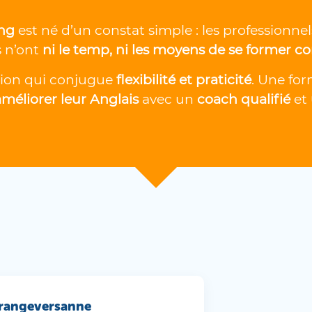
ng
est né d’un constat simple : les professionne
s n’ont
ni le temp, ni les moyens de se former c
lution qui conjugue
flexibilité et praticité
. Une for
améliorer leur Anglais
avec un
coach qualifié
et
Grangeversanne