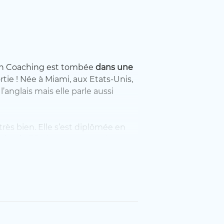
ish Coaching est tombée
dans une
rtie ! Née à Miami, aux Etats-Unis,
’anglais mais elle parle aussi
 très bien.
Elle s’est
diplômée en
aire du TESOL
(
Teachers of
 Espagne, puis en France. Au fil
’expérience
. Elle peaufine ses