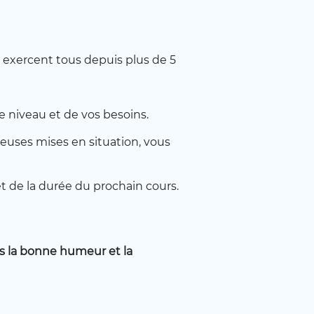
u indispensable, tout le monde le
ofessionnels débordés !
exercent tous depuis plus de 5
apter, et ce n’est pas toujours
rithmes, les progès sont bien là.
e niveau et de vos besoins.
s sur un CV
…
euses mises en situation, vous
sme de formation en ligne.
la flexibilité d’une application
 et de la durée du prochain cours.
teurs anglophones.
s la bonne humeur et la