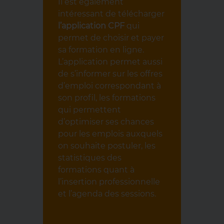
Il est également
intéressant de télécharger
l’application CPF
qui
permet de choisir et payer
sa formation en ligne.
L’application permet aussi
de s’informer sur les offres
d’emploi correspondant à
son profil, les formations
qui permettent
d’optimiser ses chances
pour les emplois auxquels
on souhaite postuler, les
statistiques des
formations quant à
l’insertion professionnelle
et l’agenda des sessions.