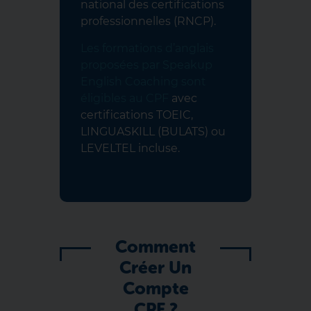
national des certifications
professionnelles (RNCP).
Les formations d’anglais
proposées par Speakup
English Coaching sont
éligibles au CPF
avec
certifications TOEIC,
LINGUASKILL (BULATS) ou
LEVELTEL incluse.
Comment
Créer Un
Compte
CPF ?