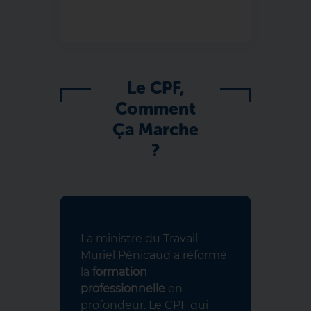
Le CPF,
Comment
Ça Marche
?
La ministre du Travail
Muriel Pénicaud a réformé
la
formation
professionnelle
en
profondeur. Le CPF qui