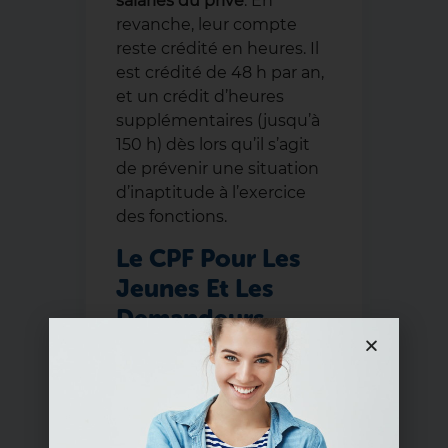
salariés du privé
. En
revanche, leur compte
reste crédité en heures. Il
est crédité de 48 h par an,
et un crédit d’heures
supplémentaires (jusqu’à
150 h) dès lors qu’il s’agit
de prévenir une situation
d’inaptitude à l’exercice
des fonctions.
Le CPF Pour Les
Jeunes Et Les
Demandeurs
D’emploi
Le demandeur d’emploi
peut profiter de cette
période pour utiliser le