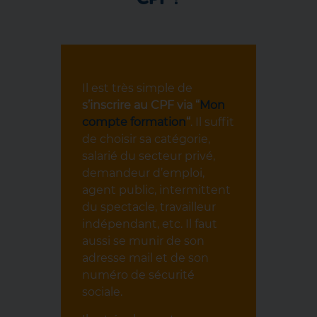
Il est très simple de
s’inscrire au CPF via “
Mon
compte formation
“
. Il suffit
de choisir sa catégorie,
salarié du secteur privé,
demandeur d’emploi,
agent public, intermittent
du spectacle, travailleur
indépendant, etc. Il faut
aussi se munir de son
adresse mail et de son
numéro de sécurité
sociale.