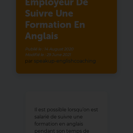
Employeur De
Suivre Une
Formation En
Anglais
Publié le :
14 August 2020
Modifié le :
29 June 2021
par
speakup-englishcoaching
Il est possible lorsqu’on est
salarié de suivre une
formation en anglais
pendant son temps de