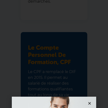
démarches.
Le Compte
Personnel De
Formation, CPF
Le CPF a remplacé le DIF
en 2015. Il permet au
salarié de réaliser des
formations qualifiantes
tout au long de sa vie
professionnelle. Les
formations en anglais