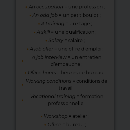
An occupation
= une profession ;
An odd job
= un petit boulot ;
A training
= un stage ;
A skill
= une qualification ;
Salary
= salaire ;
A job offer
= une offre d’emploi ;
A job interview
= un entretien
d’embauche ;
Office hours
= heures de bureau ;
Working conditions
= conditions de
travail ;
Vocational training
= formation
professionnelle ;
Workshop
= atelier ;
Office
= bureau ;