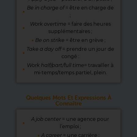
Be in charge of
= être en charge de
;
Work overtime
= faire des heures
supplémentaires ;
Be on strike
= être en grève ;
Take a day off
= prendre un jour de
congé :
Work half/part/full time
= travailler à
mi-temps/temps partiel, plein.
Quelques Mots Et Expressions À
Connaître
A job center
= une agence pour
l’emploi ;
A career
= une carrière ;