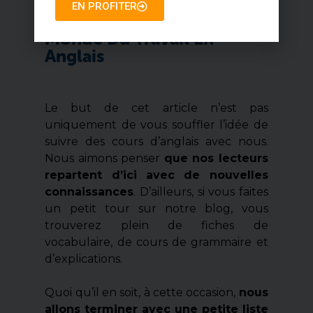
EN PROFITER
Vocabulaire Basique Du
Monde Du Travail En
Anglais
Le but de cet article n’est pas
uniquement de vous souffler l’idée de
suivre des cours d’anglais avec nous.
Nous aimons penser
que nos lecteurs
repartent d’ici avec de nouvelles
connaissances
. D’ailleurs, si vous faites
un petit tour sur notre blog, vous
trouverez plein de fiches de
vocabulaire, de cours de grammaire et
d’explications.
Quoi qu’il en soit, à cette occasion,
nous
allons terminer avec une petite liste