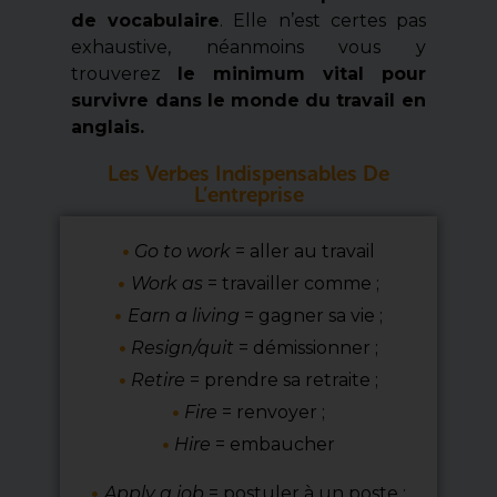
de vocabulaire
. Elle n’est certes pas
exhaustive, néanmoins vous y
trouverez
le minimum vital pour
survivre dans le monde du travail en
anglais.
Les Verbes Indispensables De
L’entreprise
Go to work
= aller au travail
Work as
= travailler comme ;
Earn a living
= gagner sa vie ;
Resign/quit
= démissionner ;
Retire
= prendre sa retraite ;
Fire
= renvoyer ;
Hire
= embaucher
Apply a job
= postuler à un poste ;