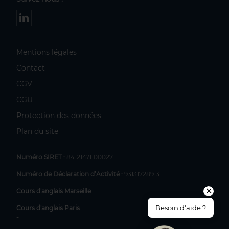
Mentions légales
Contact
CGV
CGU
Protection des données
Plan du site
Numéro SIRET :
84121471100027
Numéro de Déclaration d’Activité :
93131728913
✕
Cours d'anglais Marseille
Besoin d'aide ?
Cours d'anglais Paris
-