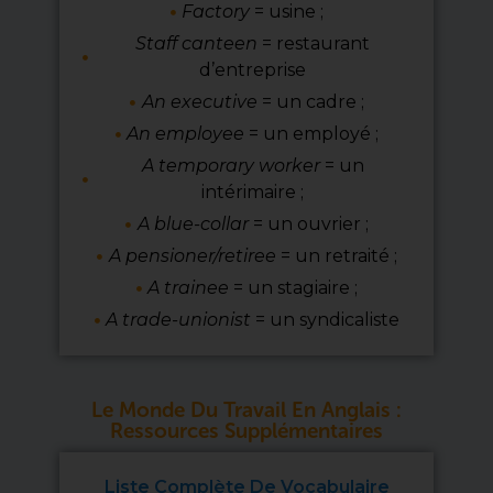
Factory
= usine ;
Staff canteen
= restaurant
d’entreprise
An executive
= un cadre ;
An employee
= un employé ;
A temporary worker
= un
intérimaire ;
A blue-collar
= un ouvrier ;
A pensioner/retiree
= un retraité ;
A trainee
= un stagiaire ;
A trade-unionist
= un syndicaliste
Le Monde Du Travail En Anglais :
Ressources Supplémentaires
Liste Complète De Vocabulaire