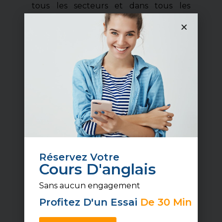
tous les secteurs et dans tous les
métiers,
mais à sa façon
.
C’est pour cela que chez SpeakUp
English Coaching,
nos professeurs ne
suivent pas un programme
prédéfini
. Au contraire, ils s’attachent à
enseigner uniquement
les notions
utiles à leurs apprenants
. Et puisqu’il
est question d’apprentissage sur
mesure, les sessions se déroulent bien
évidemment de manière
individuelle
.
Réservez Votre
Cours D'anglais
Téléchargez notre
Sans aucun engagement
catalogue de formations
d’anglais
Profitez D'un Essai
De 30 Min