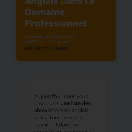
Anglais Dans Le
Domaine
Professionnel
Publié le :
19 October 2020
Modifié le :
29 June 2021
par
Marion Méjean
Aujourd’hui, nous vous
proposons
une liste des
abréviations en anglais
utile à tous ceux qui
travaillent dans un
contexte international ou