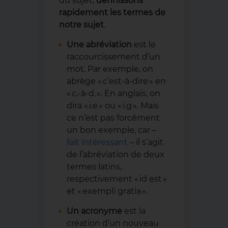
du sujet,
définissons
rapidement les termes de
notre sujet
.
Une abréviation
est le
raccourcissement d’un
mot. Par exemple, on
abrège « c’est-à-dire » en
« c.-à-d. ». En anglais, on
dira « i.e » ou « i.g ». Mais
ce n’est pas forcément
un bon exemple, car –
fait intéressant
– il s’agit
de l’abréviation de deux
termes latins,
respectivement « id est »
et « exempli gratia ».
Un acronyme
est la
création d’un nouveau