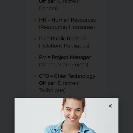
Officer
(Directeur
Général)
HR
=
Human Resources
(Ressources Humaines)
PR = Public Relation
(Relations Publiques)
PM = Project Manager
(Manager de Projets)
CTO = Chief Technology
Officer
(Directeur
Technique)
COO = Chief Operating
Officer
(Chef de
Production)
CSO = Chief Security