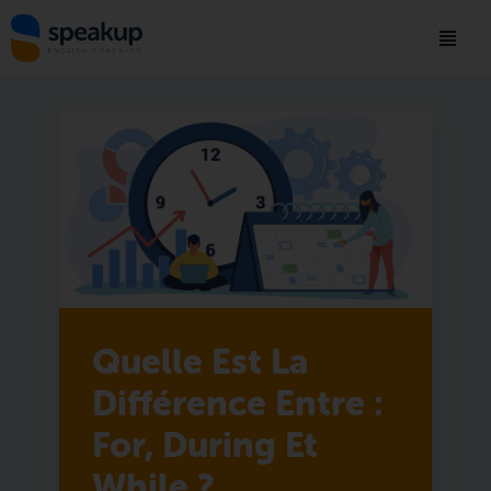
Quelle Est La
Différence Entre :
For, During Et
While ?