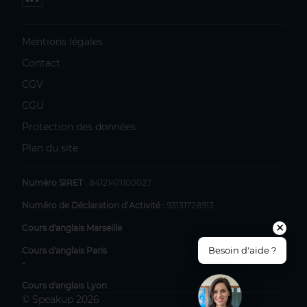
Mentions légales
Contact
CGV
CGU
Protection des données
Plan du site
Numéro SIRET :
84121471100027
Numéro de Déclaration d’Activité :
93131728913
✕
Cours d'anglais Marseille
Besoin d'aide ?
Cours d'anglais Paris
-
Cours d'anglais Lyon
© Speakup 2026