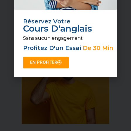
En revanche, s’il s’agit
d’une date,
ou d’un moment précis
, alors on
Réservez Votre
utilisera
« since »
: I am learning
Cours D'anglais
English
since
2012 (ou « since I am
a teen » par exemple).
Sans aucun engagement
Profitez D'un Essai
De 30 Min
EN PROFITER