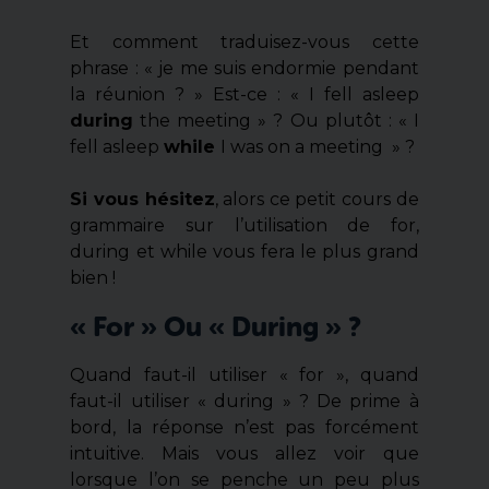
Et comment traduisez-vous cette
phrase : « je me suis endormie pendant
la réunion ? » Est-ce : « I fell asleep
during
the meeting » ? Ou plutôt : « I
fell asleep
while
I was on a meeting » ?
Si vous hésitez
, alors ce petit cours de
grammaire sur l’utilisation de for,
during et while vous fera le plus grand
bien !
« For » Ou « During » ?
Quand faut-il utiliser « for », quand
faut-il utiliser « during » ? De prime à
bord, la réponse n’est pas forcément
intuitive. Mais vous allez voir que
lorsque l’on se penche un peu plus