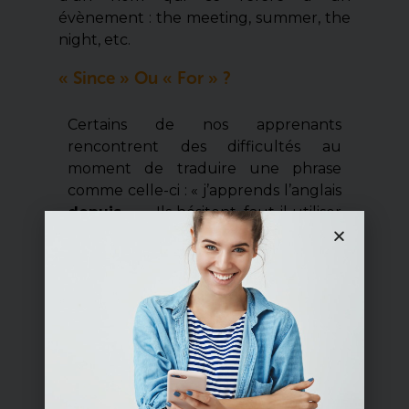
évènement : the meeting, summer, the
night, etc.
« Since » Ou « For » ?
Certains de nos apprenants
rencontrent des difficultés au
moment de traduire une phrase
comme celle-ci : « j’apprends l’anglais
depuis
… ». Ils hésitent, faut-il utiliser
« for » ? Ou bien « since » ?
Eh bien,
tout dépend de ce qui
suit
!
S’il s’agit
d’une période
, alors,
comme nous l’avons vu, il faudra
utiliser
« for »
: I am learning
English
for
3 years ;