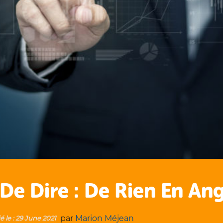
De Dire : De Rien En Ang
par
Marion Méjean
é le :
29 June 2021