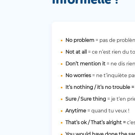
No problem
= pas de problè
Not at all
= ce n’est rien du to
Don’t mention it
= ne dis rie
No worries
= ne t’inquiète pas
It’s nothing / it’s no trouble 
Sure / Sure thing
= je t’en pri
Anytime
= quand tu veux !
That’s ok / That’s alright =
c’e
You would have done the sa