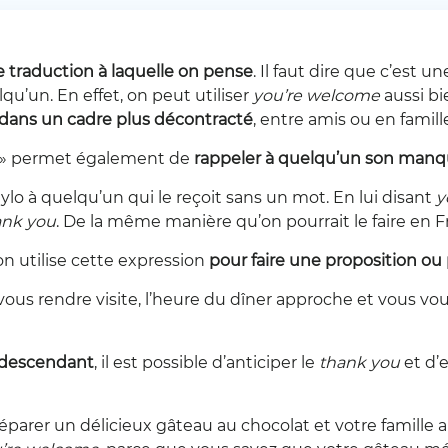
e traduction à laquelle on pense
. Il faut dire que c’est 
qu’un. En effet, on peut utiliser
you’re welcome
aussi b
dans un cadre plus décontracté
, entre amis ou en famill
e » permet également de
rappeler à quelqu’un son manqu
lo à quelqu’un qui le reçoit sans un mot. En lui disant
y
ank you
. De la même manière qu’on pourrait le faire en F
’on utilise cette expression
pour faire une proposition ou 
us rendre visite, l’heure du dîner approche et vous voulez
ndescendant
, il est possible d’anticiper le
thank you
et d’
parer un délicieux gâteau au chocolat et votre famille ap