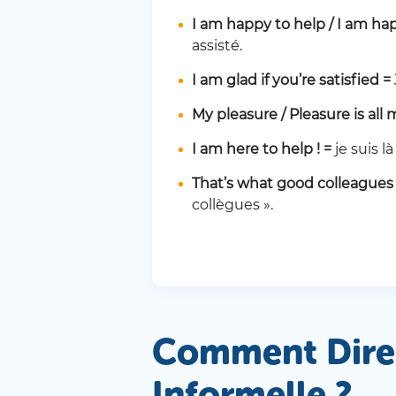
I am happy to help / I am ha
assisté.
I am glad if you’re satisfied =
My pleasure / Pleasure is all
I am here to help ! =
je suis l
That’s what good colleagues
collègues ».
Comment Dire 
Informelle ?