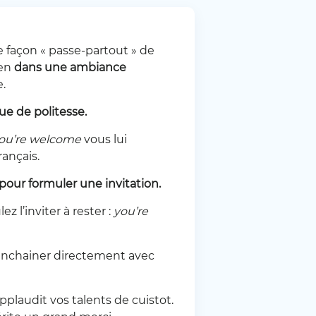
une façon « passe-partout » de
ien
dans une ambiance
e.
e de politesse.
ou’re welcome
vous lui
rançais.
pour formuler une invitation.
 l’inviter à rester :
you’re
enchainer directement avec
plaudit vos talents de cuistot.