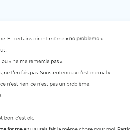
me. Et certains diront même
« no problemo »
.
ut.
n ou « ne me remercie pas ».
, ne t’en fais pas. Sous-entendu « c’est normal ».
=
ce n’est rien, ce n’est pas un problème.
e.
st bon, c’est ok
.
me for me =
tu aurais fait la même chose pour moi. Part