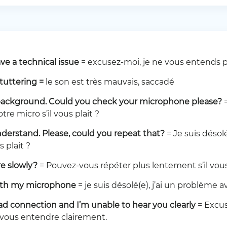
ave a technical issue
= excusez-moi, je ne vous entends p
stuttering
=
le son est très mauvais, saccadé
he background. Could you check your microphone please?
=
tre micro s’il vous plait ?
 understand. Please, could you repeat that?
= Je suis désolé
s plait ?
e slowly?
= Pouvez-vous répéter plus lentement s’il vous
 with my microphone
= je suis désolé(e), j’ai un problème 
bad connection and I’m unable to hear you
clearly
= Excus
 vous entendre clairement.