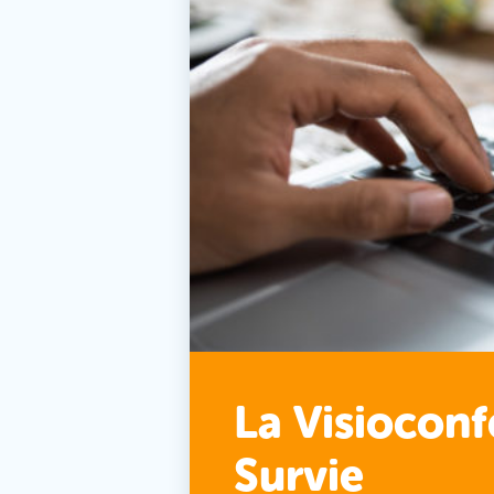
La Visioconf
Survie