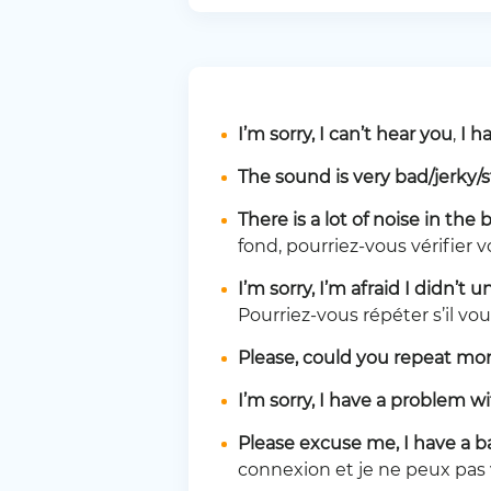
I’m sorry, I can’t hear you
,
I h
The sound is very bad/jerky/
There is a lot of noise in t
fond, pourriez-vous vérifier vo
I’m sorry, I’m afraid I didn’t
Pourriez-vous répéter s’il vou
Please, could you repeat mor
I’m sorry, I have a problem
Please excuse me, I have a 
connexion et je ne peux pas