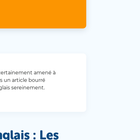
z certainement amené à
 un article bourré
lais sereinement.
glais : Les