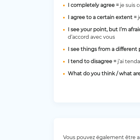
I completely agree =
je suis
I agree to a certain extent =
I see your point, but I’m afra
d’accord avec vous
I see things from a different
I tend to disagree =
j’ai tend
What do you think / what ar
Vous pouvez également être