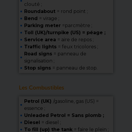
clouté ;
Roundabout
= rond point ;
Bend
= virage ;
Parking meter
=parcmètre ;
Toll (UK)/turnpike (US) = péage ;
Service area
= aire de repos ;
Traffic lights
= feux tricolores ;
Road signs
= panneau de
signalisation ;
Stop signs
= panneau de stop.
Les Combustibles
Petrol (UK)
/gasoline, gas (US) =
essence ;
Unleaded Petrol = Sans plomb ;
Diesel
= diesel ;
To fill (up) the tank
= faire le plein ;