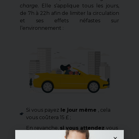
charge.
Elle s’applique tous les jours,
de 7h à 22h afin de limiter la circulation
et ses effets néfastes sur
l’environnement :
Si vous payez
le jour même
, cela
vous coûtera 15 £ ;
En revanche,
si vous attendez
vous
devrez vous acquitter de 17,5 £ ;