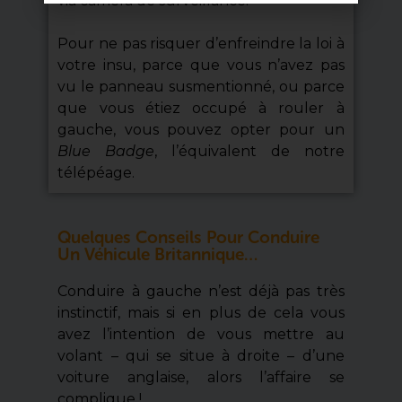
via caméra de surveillance.
Pour ne pas risquer d’enfreindre la loi à
votre insu, parce que vous n’avez pas
vu le panneau susmentionné, ou parce
que vous étiez occupé à rouler à
gauche, vous pouvez opter pour un
Blue Badge
, l’équivalent de notre
télépéage.
Quelques Conseils Pour Conduire
Un Véhicule Britannique…
Conduire à gauche n’est déjà pas très
instinctif, mais si en plus de cela vous
avez l’intention de vous mettre au
volant – qui se situe à droite – d’une
voiture anglaise, alors l’affaire se
complique !