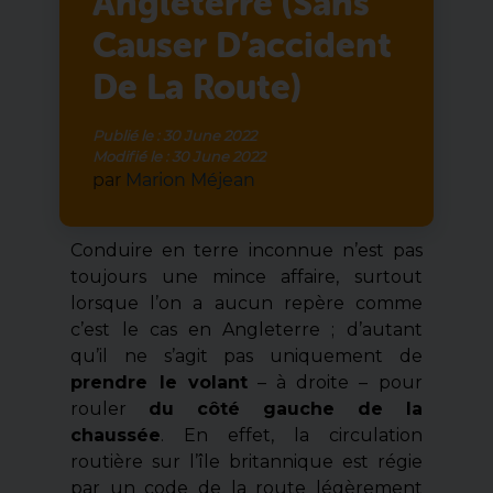
Angleterre (sans
Causer D’accident
De La Route)
Publié le :
30 June 2022
Modifié le :
30 June 2022
par
Marion Méjean
Conduire en terre inconnue n’est pas
toujours une mince affaire, surtout
lorsque l’on a aucun repère comme
c’est le cas en Angleterre ; d’autant
qu’il ne s’agit pas uniquement de
prendre le volant
– à droite – pour
rouler
du côté gauche de la
chaussée
. En effet, la circulation
routière sur l’île britannique est régie
par un code de la route légèrement