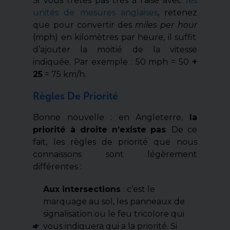
Si vous n’êtes pas très à l’aise avec
les
unités de mesures anglaises
, retenez
que pour convertir des
miles per hour
(mph) en kilomètres par heure, il suffit
d’ajouter la moitié de la vitesse
indiquée. Par exemple : 50 mph = 50
+
25
= 75 km/h.
Règles De Priorité
Bonne nouvelle : en Angleterre,
la
priorité à droite n’existe pas
. De ce
fait, les règles de priorité que nous
connaissons sont légèrement
différentes :
Aux intersections
: c’est le
marquage au sol, les panneaux de
signalisation ou le feu tricolore qui
vous indiquera qui a la priorité. Si