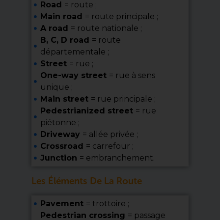
Road
= route ;
Main road
= route principale ;
A road
= route nationale ;
B, C, D road
= route
départementale ;
Street
= rue ;
One-way street
= rue à sens
unique ;
Main street
= rue principale ;
Pedestrianized street
= rue
piétonne ;
Driveway
= allée privée ;
Crossroad
= carrefour ;
Junction
= embranchement.
Les Éléments De La Route
Pavement
= trottoire ;
Pedestrian crossing
= passage