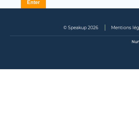
© Speakup 2026
Mentions lég
Num