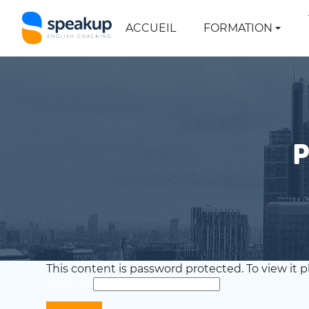
ACCUEIL
FORMATION
P
This content is password protected. To view it 
Password: