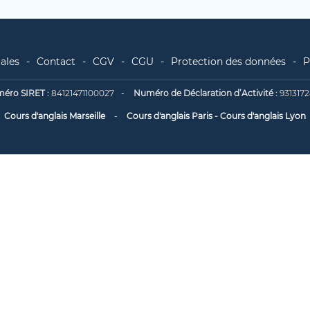
ales
Contact
CGV
CGU
Protection des données
P
éro SIRET :
84121471100027
Numéro de Déclaration d’Activité :
9313172
Cours d'anglais Marseille
Cours d'anglais Paris
-
Cours d'anglais Lyon